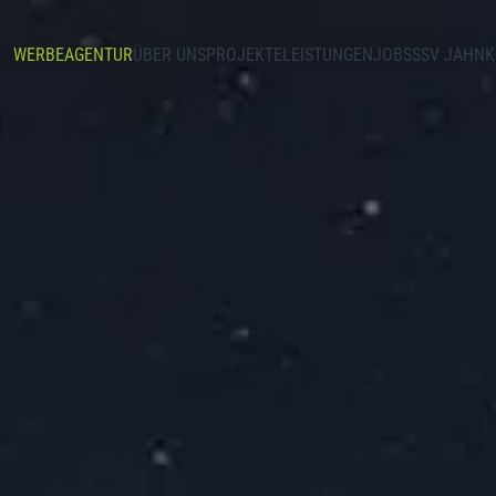
WERBEAGENTUR
ÜBER UNS
PROJEKTE
LEISTUNGEN
JOBS
SSV
0941 6009250